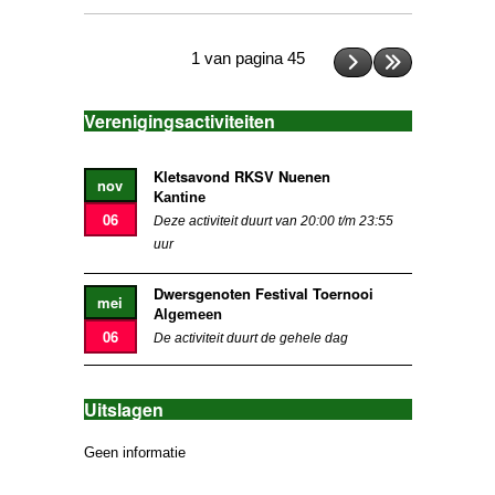
1 van pagina 45
Verenigingsactiviteiten
Kletsavond RKSV Nuenen
nov
Kantine
06
Deze activiteit duurt van 20:00 t/m 23:55
uur
Dwersgenoten Festival Toernooi
mei
Algemeen
06
De activiteit duurt de gehele dag
Uitslagen
Geen informatie