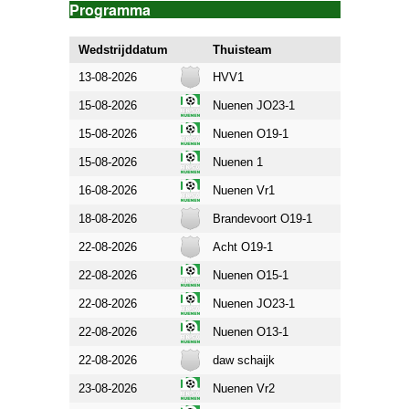
Programma
Wedstrijddatum
Thuisteam
Uittea
13-08-2026
HVV1
RKSV 
15-08-2026
Nuenen JO23-1
SV Ven
15-08-2026
Nuenen O19-1
Best Vo
15-08-2026
Nuenen 1
Laar 1
16-08-2026
Nuenen Vr1
Nuenen
18-08-2026
Brandevoort O19-1
Nuenen
22-08-2026
Acht O19-1
Nuenen
22-08-2026
Nuenen O15-1
onbeke
22-08-2026
Nuenen JO23-1
Witten
22-08-2026
Nuenen O13-1
Berghe
22-08-2026
daw schaijk
RKSV 
23-08-2026
Nuenen Vr2
Bergeij