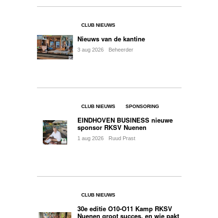
CLUB NIEUWS
Nieuws van de kantine
3
aug
2026
Beheerder
0
CLUB NIEUWS
SPONSORING
EINDHOVEN BUSINESS nieuwe
sponsor RKSV Nuenen
1
aug
2026
Ruud Prast
0
CLUB NIEUWS
30e editie O10-O11 Kamp RKSV
Nuenen groot succes, en wie pakt