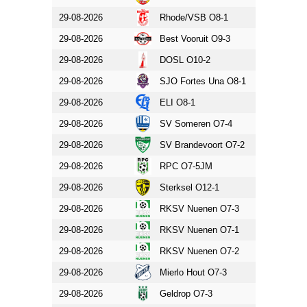
29-08-2026
Rhode/VSB O8-1
RKSV 
29-08-2026
Best Vooruit O9-3
RKSV 
29-08-2026
DOSL O10-2
RKSV 
29-08-2026
SJO Fortes Una O8-1
RKSV 
29-08-2026
ELI O8-1
RKSV 
29-08-2026
SV Someren O7-4
RKSV 
29-08-2026
SV Brandevoort O7-2
RKSV 
29-08-2026
RPC O7-5JM
RKSV 
29-08-2026
Sterksel O12-1
RKSV 
29-08-2026
RKSV Nuenen O7-3
RPC O
29-08-2026
RKSV Nuenen O7-1
SV Bra
29-08-2026
RKSV Nuenen O7-2
SV Uni
29-08-2026
Mierlo Hout O7-3
RKSV 
29-08-2026
Geldrop O7-3
RKSV 