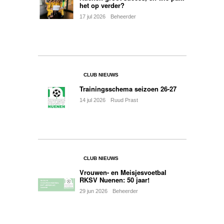
het op verder?
17
jul
2026
Beheerder
0
CLUB NIEUWS
Trainingsschema seizoen 26-27
14
jul
2026
Ruud Prast
0
CLUB NIEUWS
Vrouwen- en Meisjesvoetbal
RKSV Nuenen: 50 jaar!
29
jun
2026
Beheerder
1