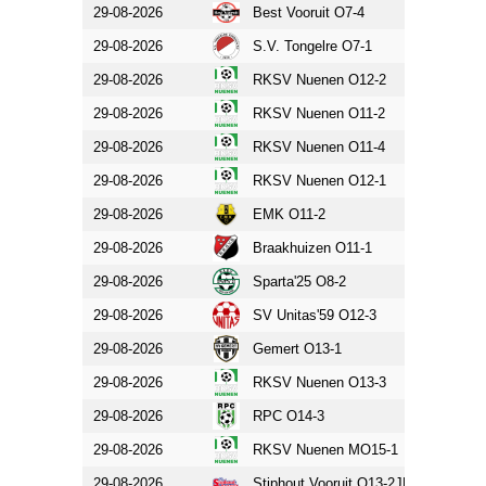
29-08-2026
Best Vooruit O7-4
RKSV 
29-08-2026
S.V. Tongelre O7-1
RKSV 
29-08-2026
RKSV Nuenen O12-2
SV Bra
29-08-2026
RKSV Nuenen O11-2
Woense
29-08-2026
RKSV Nuenen O11-4
S.V. To
29-08-2026
RKSV Nuenen O12-1
Mierlo
29-08-2026
EMK O11-2
RKSV 
29-08-2026
Braakhuizen O11-1
RKSV 
29-08-2026
Sparta'25 O8-2
RKSV 
29-08-2026
SV Unitas'59 O12-3
RKSV 
29-08-2026
Gemert O13-1
RKSV 
29-08-2026
RKSV Nuenen O13-3
Geldro
29-08-2026
RPC O14-3
RKSV 
29-08-2026
RKSV Nuenen MO15-1
Volkel
29-08-2026
Stiphout Vooruit O13-2JM
RKSV 